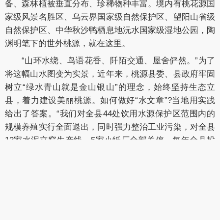
备、森林植被垂直分布、珍稀物种丰富。境内有桃花源国
家级风景名胜区、乌云界国家级自然保护区、望阳山省级
自然保护区、中华秋沙鸭栖息地沅水国家级湿地公园，陶
渊明笔下的世外桃源，就在这里。
“山环水绕、鸟语花香、阡陌交通、屋舍俨然。”为了
将这幅山水图变为实景，近年来，桃源县委、县政府牢固
树立“绿水青山就是金山银山”的理念，始终坚持生态立
县，着力建设美丽桃源。如何做好“水文章”?当地用实践
给出了答案。“我们对全县44处饮用水源保护区范围内的
规模养殖实行全面退出，同时强力整治工业污染，对全县
13家水泥立窑生产线、5家小纸厂全部关停，每年全县投
入的各类生态环保资金总额达15亿元左右，占到年均GDP
比重的3.5%以上。”桃源县环保局副局长王咏忠介绍，桃
源县以持续深入开展污染防治攻坚战为突破，全面落
实“河长制”，扎实开展沅江干支流综合整治，着力解决县
城黑臭水体问题。