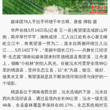
媒体团78人手拉手环绕千年古樟。唐俊 傅聪 摄
华声在线5月14日讯(记者 王一辰)夷望溪流域群山环
抱，两岸翠竹芊芊，掩映成排，汇入沅江处有水心寨主峰
屹立江中，将夷望溪一劈为二，溪水自两侧环绕注入沅
江……5月14日下午，“美丽中国长江行——共舞长江经济
带·生态篇”湖南站媒体团来到常德桃源县夷望溪，泛舟溪
上，领略“小桂林”的怡人风光。在被沅水河贯穿全境99公
里的桃源县，坚持生态立县，以“水”为题，做活、做好、
做美水文章，夷望溪就是其不断加强河湖治理与保护的一
个缩影。
桃源县位于湖南省西北部，沅水流域的下游，沅水自
西向东流径该县，通过县境内全长99公里，沅水一级支流
48条，全县森林覆盖率保持在65.17%，生态系统相对完