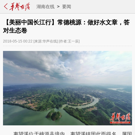
湖南在线
>
要闻
【美丽中国长江行】常德桃源：做好水文章，答
对生态卷
2018-05-15 00:22
[来源:华声在线]
[作者:王一辰]
夷望溪位于桃源县境内，夷望溪镇因此而得名，属国