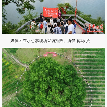
媒体团在水心寨现场采访拍照。唐俊 傅聪 摄