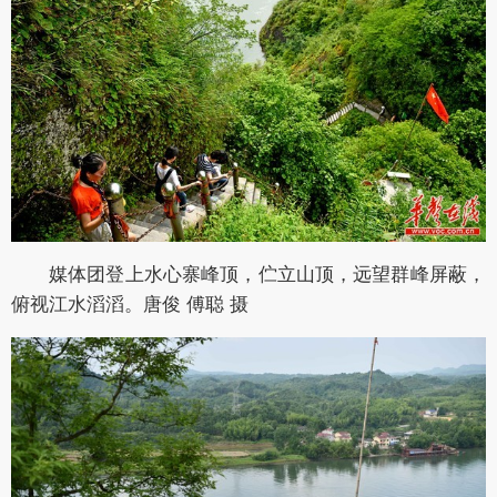
媒体团登上水心寨峰顶，伫立山顶，远望群峰屏蔽，
俯视江水滔滔。唐俊 傅聪 摄