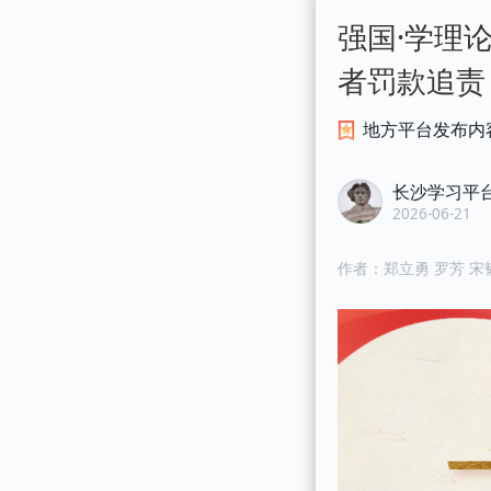
强国·学理
者罚款追责
地方平台发布内
长沙学习平
2026-06-21
作者：
郑立勇 罗芳 宋