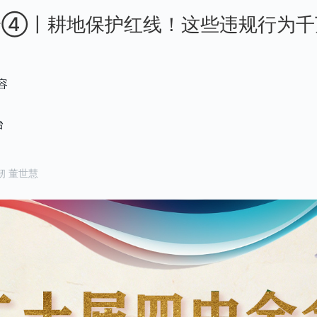
论④丨耕地保护红线！这些违规行为千
容
台
韧 董世慧