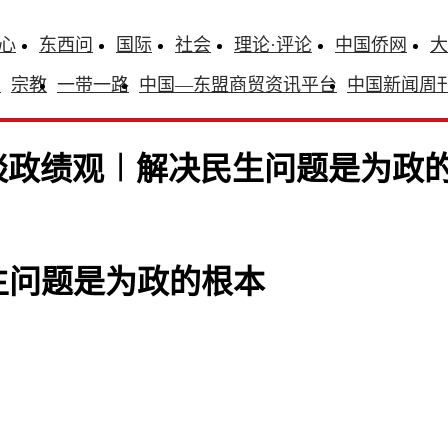
心
东西问
国际
社会
理论·评论
中国侨网
大
识
宗教
一带一路
中国—东盟商贸资讯平台
中国新闻周
谈政绩观︱解决民生问题是为政
生问题是为政的根本