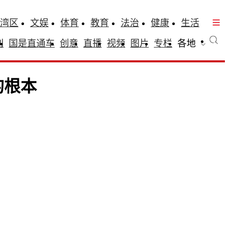
湾区
文娱
体育
教育
法治
健康
生活
刊
国是直通车
创意
直播
视频
图片
专栏
各地
的根本