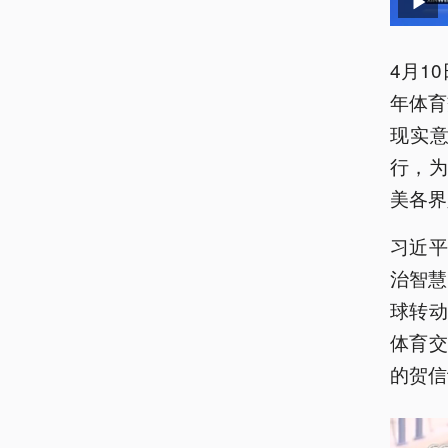
4月1
年体育
现实
行，
美各界
习近平
治智慧
球转动
体育
的贺信