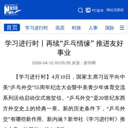
手机版
网站无障碍
PC版本
网站地图
首页
学习进行时
高层
时政
人事
国际
财
学习进行时丨再续“乒乓情缘” 推进友好
学习进行时
高层
时政
人事
事业
国际
财经
网评
港澳
2026-04-12 00:05:35
来源：新华网
台湾
思客智库
全球连线
教育
【学习进行时】4月10日，国家主席习近平向中
科技
科创
量子
体育
美“乒乓外交”55周年纪念大会暨中美青少年体育交流
文化
书画
健康
军事
系列活动启动仪式致贺信。“乒乓外交”是20世纪东西
访谈
视频
图片
政务
方外交史上的经典一章。新的历史条件下，“乒乓外
法律
中央文件
金融
汽车
交”有哪些新作用、新内涵？新华社《学习进行时》推
食品
人居
信息化
数字经济