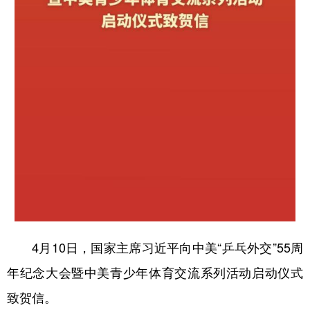
山东
河南
湖北
湖南
广东
广西
海南
重庆
四川
贵州
云南
西藏
陕西
甘肃
青海
宁夏
新疆
内蒙古
黑龙江
多语种频道
English
Español
Français
عربى
Русский язык
日本語
한국어
4月10日，国家主席习近平向中美“乒乓外交”55周
Deutsch
Português
年纪念大会暨中美青少年体育交流系列活动启动仪式
致贺信。