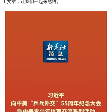
出文章，让我们一起来感悟。
学术中国
乡村振兴
银龄
溯源中国
城市
旅游
能源
会展
彩票
娱乐
时尚
悦读
公益
一带一路
亚太网
上市公司
文化产业
地方频道
北京
天津
河北
山西
辽宁
吉林
上海
江苏
浙江
安徽
福建
江西