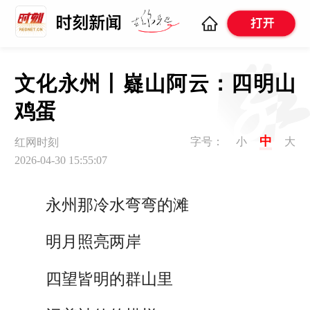
文化永州丨嶷山阿云：四明山
鸡蛋
中
字号：
小
大
红网时刻
2026-04-30 15:55:07
永州那冷水弯弯的滩
明月照亮两岸
四望皆明的群山里