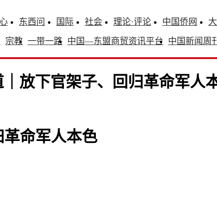
心
东西问
国际
社会
理论·评论
中国侨网
大
识
宗教
一带一路
中国—东盟商贸资讯平台
中国新闻周
道｜放下官架子、回归革命军人
归革命军人本色