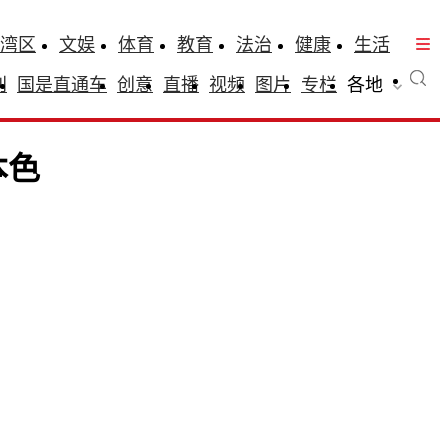
湾区
文娱
体育
教育
法治
健康
生活
刊
国是直通车
创意
直播
视频
图片
专栏
各地
本色