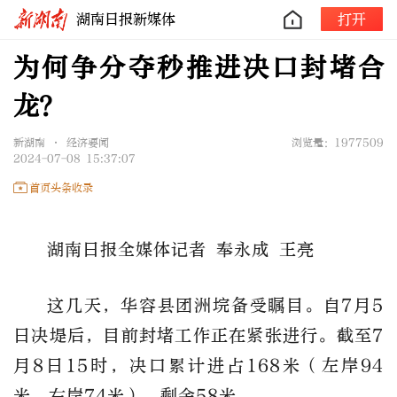
湖南日报新媒体
打开
为何争分夺秒推进决口封堵合
龙？
新湖南 • 经济要闻
浏览量：1977509
2024-07-08 15:37:07
首页头条收录
湖南日报全媒体记者 奉永成 王亮
这几天，华容县团洲垸备受瞩目。自7月5
日决堤后，目前封堵工作正在紧张进行。截至7
月8日15时，决口累计进占168米（左岸94
米，右岸74米），剩余58米。