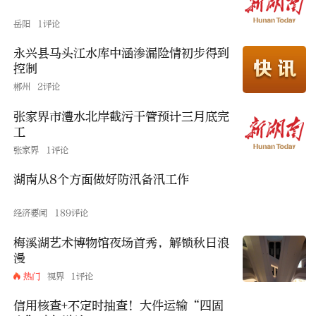
岳阳
1评论
永兴县马头江水库中涵渗漏险情初步得到
控制
郴州
2评论
张家界市澧水北岸截污干管预计三月底完
工
张家界
1评论
湖南从8个方面做好防汛备汛工作
经济要闻
189评论
梅溪湖艺术博物馆夜场首秀，解锁秋日浪
漫
热门
视界
1评论
信用核查+不定时抽查！大件运输“四固