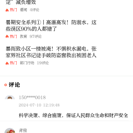
定”减负增效
热门
要闻
4评论
暑期安全系列①丨高温高发！防溺水，这
些误区90%的人都错了
热门
教育
97评论
暴雨致小区一楼被淹！不惧积水漏电，张
家界社区书记徒手破防盗窗救出被困老人
热门
部门行动
19评论
评论
150****0018
2024-07-10 12:19:48
科学决策、综合施策，保证人民群众生命和财产安全
青橙