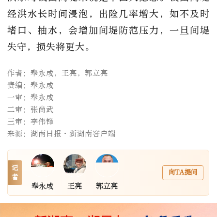
经洪水长时间浸泡，出险几率增大，如不及时
堵口、抽水，会增加间堤防范压力，一旦间堤
失守，损失将更大。
作者：奉永成，王亮，郭立亮
责编：奉永成
一审：奉永成
二审：张尚武
三审：李伟锋
来源：湖南日报·新湖南客户端
记
向TA提问
者
奉永成
王亮
郭立亮