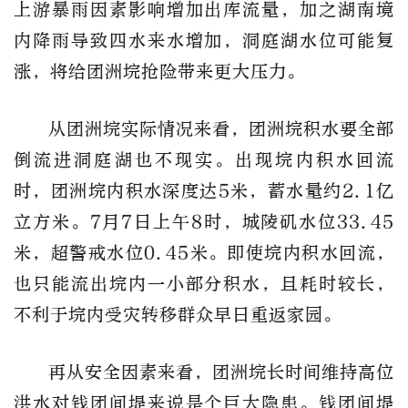
上游暴雨因素影响增加出库流量，加之湖南境
内降雨导致四水来水增加，洞庭湖水位可能复
涨，将给团洲垸抢险带来更大压力。
从团洲垸实际情况来看，团洲垸积水要全部
倒流进洞庭湖也不现实。出现垸内积水回流
时，团洲垸内积水深度达5米，蓄水量约2.1亿
立方米。7月7日上午8时，城陵矶水位33.45
米，超警戒水位0.45米。即使垸内积水回流，
也只能流出垸内一小部分积水，且耗时较长，
不利于垸内受灾转移群众早日重返家园。
再从安全因素来看，团洲垸长时间维持高位
洪水对钱团间堤来说是个巨大隐患。钱团间堤