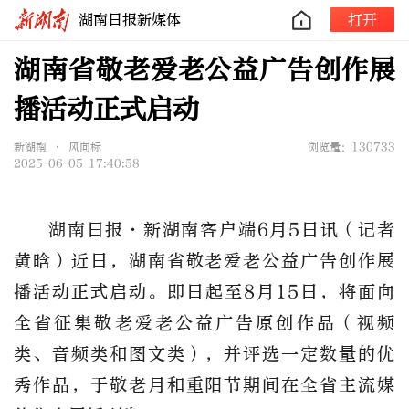
湖南日报新媒体
打开
湖南省敬老爱老公益广告创作展
播活动正式启动
新湖南 • 风向标
浏览量：130733
2025-06-05 17:40:58
湖南日报
·新湖南客户端6月5日讯（记者
黄晗）
近日，
湖南
省
敬老爱老公益广告创作展
播活动正式启动。
即日起至
8月15日，
将
面向
全省征集敬老爱老公益广告原创作品
（
视频
类、音频类和图文类
），并
评选一定数量的优
秀作品
，于
敬老月和重阳节期间在全省主流媒