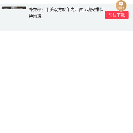
外交部：中美双方就年内元首互动安排保
持沟通
评论
136****5070
2025-06-06 13:54:41
营造敬老、爱老、孝老、助老的良好社会氛围。
天真的橡皮
2025-06-06 11:24:44
推动全社会关心关爱老年人，维护老年人合法权益，
建设老年友好型社会，营造敬老、爱老、孝老、助老
的良好社会氛围。
老铁666
2025-06-06 00:45:24
营造敬老、爱老、孝老、助老的良好社会氛围