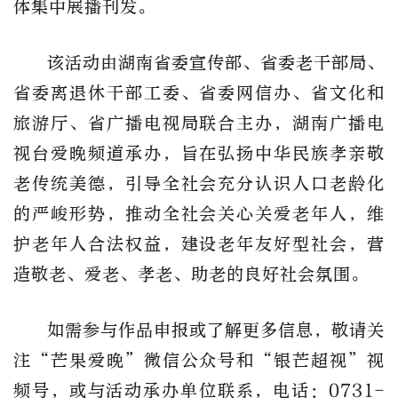
体集中展播刊发。
该活动
由
湖南省委宣传部、省委老干部局、
省委离退休干部工委、省委网信办、省文化和
旅游厅、省广播电视局联合
主
办
，
湖南广播电
视台爱晚频道承办
，
旨在弘扬中华民族孝亲敬
老传统美德，引导全社会充分认识人口老龄化
的严峻形势，推动全社会关心关爱老年人，维
护老年人合法权益，建设老年友好型社会，营
造敬老、爱老、孝老、助老的良好社会氛围。
如需
参与作品申报或了解更多信息，敬请关
注
“芒果爱晚”微信公众号和“银芒超视”视
频号
，
或与活动
承办单位
联系，
电话：
0731-