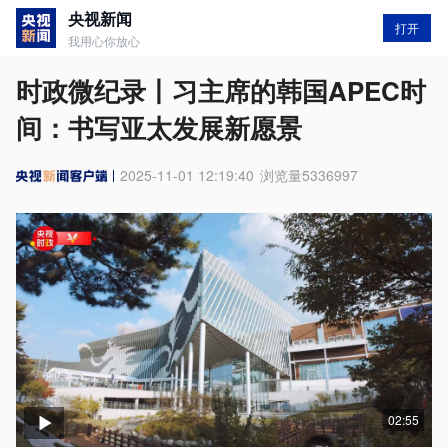
央视新闻
打开
我用心你放心
时政微纪录丨习主席的韩国APEC时
间：书写亚太发展新愿景
2025-11-01 12:19:40
浏览量
5336997
02:55