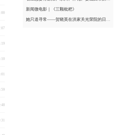
新闻微电影｜《三颗枇杷》
2:00
她只道寻常——贺晓英在洪家关光荣院的日与夜
7:07
4:19
3:10
8:01
8:59
9:48
0:31