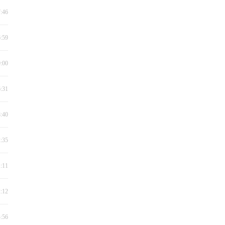
7:46
6:59
0:00
6:31
8:40
2:35
1:11
2:12
4:56