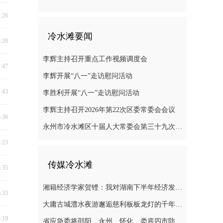
2:26
冷水滩要闻
8:20
李辉主持召开重点工作视频调度会
7:47
李辉开展“八一”走访慰问活动
1:43
李胜利开展“八一”走访慰问活动
李辉主持召开2026年第22次区委常委会会议
5:36
永州市冷水滩区十届人大常委会第三十九次会议召开
4:23
传媒冷水滩
3:35
湘籍经济学家贺铿：我对湖南下半年经济发展有信心
6:33
大庸古城澧水夜游邂逅慈利板板龙灯的千年浪漫
6:19
省应急委将邵阳、永州、怀化、娄底四市防汛抗灾应急响应提升至三级