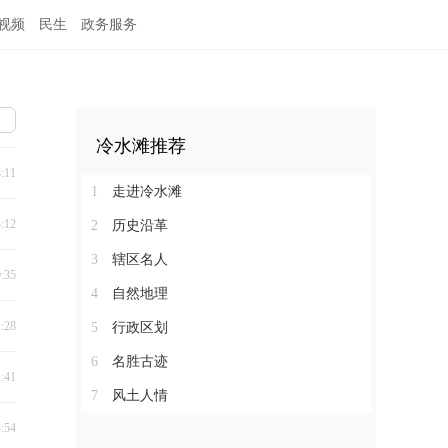
视频
民生
政务服务
冷水滩推荐
3:11
1
走进冷水滩
4:12
2
历史沿革
3
辖区名人
0:35
4
自然地理
2:28
5
行政区划
6
名胜古迹
1:41
7
风土人情
3:54