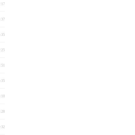
7:17
5:37
4:35
7:25
7:51
5:35
5:10
8:28
9:32