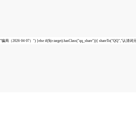
”骗局（2026·04·07）") }else if($(e.target).hasClass("qq_share")){ shareTo("