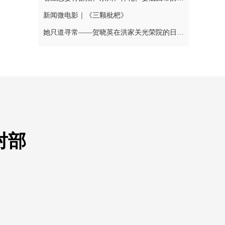
新闻微电影｜《三颗枇杷》
她只道寻常——贺晓英在洪家关光荣院的日与夜
对部