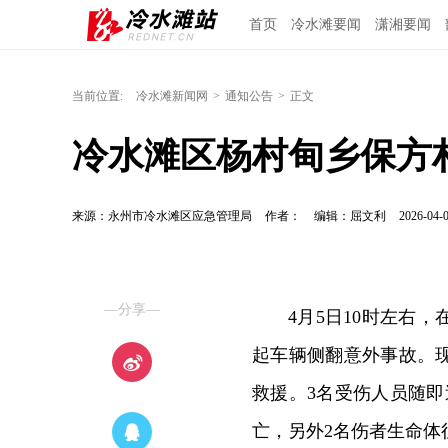
首页
冷水滩要闻
潇湘要闻
当前位置:
冷水滩新闻网
>
通知公告
>
正文
冷水滩区杨村甸乡保方
来源：永州市冷水滩区应急管理局
作者：
编辑：屈文利
2026-04-0
—分享—
4月5日10时左右
起车辆侧翻意外事故。
救援。3名受伤人员随即
亡，另外2名伤者生命体