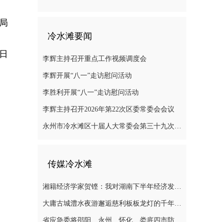
局
冷水滩要闻
6日
李辉主持召开重点工作视频调度会
李辉开展“八一”走访慰问活动
李胜利开展“八一”走访慰问活动
李辉主持召开2026年第22次区委常委会会议
永州市冷水滩区十届人大常委会第三十九次会议召开
传媒冷水滩
湘籍经济学家贺铿：我对湖南下半年经济发展有信心
大庸古城澧水夜游邂逅慈利板板龙灯的千年浪漫
省应急委将邵阳、永州、怀化、娄底四市防汛抗灾应急响应提升至三级