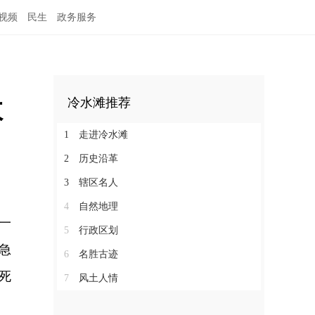
视频
民生
政务服务
故
冷水滩推荐
1
走进冷水滩
2
历史沿革
3
辖区名人
4
自然地理
一
5
行政区划
急
6
名胜古迹
死
7
风土人情