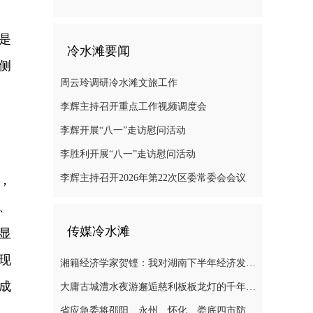
是
冷水滩要闻
侧
周云玲调研冷水滩文旅工作
李辉主持召开重点工作视频调度会
李辉开展“八一”走访慰问活动
李胜利开展“八一”走访慰问活动
李辉主持召开2026年第22次区委常委会会议
，
、
传媒冷水滩
显
现
湘籍经济学家贺铿：我对湖南下半年经济发展有信心
成
大庸古城澧水夜游邂逅慈利板板龙灯的千年浪漫
省应急委将邵阳、永州、怀化、娄底四市防汛抗灾应急响应提升至三级