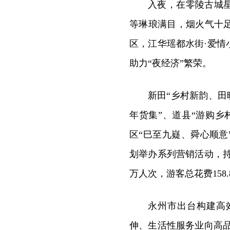
入夜，在零陵古城
等琳琅满目，烟火气十
区，江华瑶都水街·爱
助力“夜经济”繁荣。
新田“乡村新韵、田映
年货集”、道县“游购
区“巳至九嶷、舜心顺意
划举办系列营销活动，持
万人次，游客总花费158.8
永州市出台构建高
伸、生活性服务业向高品