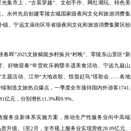
星光集市上，“古装穿越”、文创手作、网红潮玩、特色美
足。永州先后创建零陵古城国家级夜间文化和旅游消费集
情小镇、宁远文庙街区等省级夜间文化和旅游消费集聚区纷
春晖”2025文旅赋能乡村振兴“村晚”、零陵东山景区“新
乡村、好物迎春”年货欢乐购暨非遗美食活动、宁远九嶷山
”主题活动、江华“大地欢歌、惊蛰赶鸟”瑶歌会……各地
续制造文旅热点爆点，一季度全市接待国内外游客1741.1
1亿元，分别增长11.3%和9.9%。
效服务业新体系实施方案，推动生产性服务业向中高端
质升级。1至2月，全市规上服务业实现营收28.09亿元、