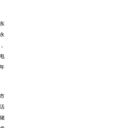
东
永
，
电
占年
市
活
储