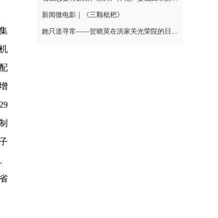
。
新闻微电影｜《三颗枇杷》
集
她只道寻常——贺晓英在洪家关光荣院的日与夜
机
配
增
29
制
电子
、
全省
。