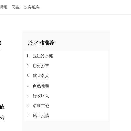
视频
民生
政务服务
情
冷水滩推荐
1
走进冷水滩
2
历史沿革
3
辖区名人
4
自然地理
5
行政区划
6
名胜古迹
值
7
风土人情
百分