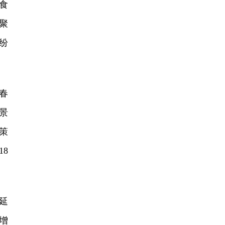
食
聚
纷
春
景
策
8
延
增