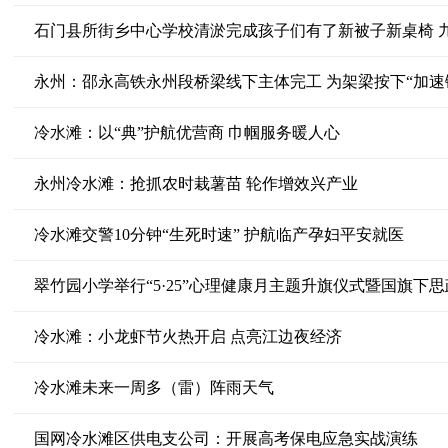
石门县所街乡中心学校清淤完成孩子们有了新被子新桌椅 
永州：邵永高铁永州段桥梁线下主体完工 为架梁按下“加速
冷水滩：以“典”护航优营商 巾帼服务暖人心
永州冷水滩：抢抓农时栽薯苗 轮作增效兴产业
冷水滩交警10分钟“生死时速” 护航临产孕妇平安就医
翠竹园小学举行“5·25”心理健康月主题升旗仪式暨国旗下思
冷水滩：小龙虾节火热开启 点亮江边夜经济
冷水滩未来一周多（雷）阵雨天气
国网冷水滩区供电支公司：开展高考保电应急实战演练