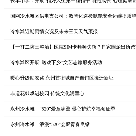
长丰小学：开展“扣好人生第一粒扣子 阳光成长”心理健康
国网冷水滩区供电支公司：数智化巡检赋能安全运维提质
冷水滩近期雨情实况及未来三天天气预报
【一打二防三整治】医院SIM卡频频失窃？肖家园派出所
冷水滩区开展“送戏下乡”文艺志愿服务活动
暖心升级助农路 永州首衡城自产自销区搬迁新址
非遗花鼓戏进校园 传统文化润童心
永州冷水滩：“520”爱意满盈 暖心护航幸福领证季
永州冷水滩：浪漫“520”会聚青春良缘