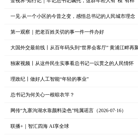
壹视界·知行记｜牢记总书记嘱托，这群年轻人有“模”有样
一见·从一个小区的今昔之变，感悟总书记的人民城市理念
第一观察｜把老百姓关切的事一件一件办好
大国外交最前线丨从百年码头到“世界会客厅” 黄浦江畔再
独家视频丨从这件民生实事看总书记一以贯之的人民情怀
理政纪丨做好人工智能“年轻的事业”
总书记为何关心一根晾衣竿？
网传“九寨沟湖水靠颜料染色”纯属谣言（2026·07·16）
联播+｜智汇四海 AI享全球