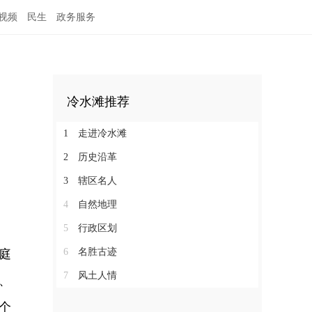
视频
民生
政务服务
冷水滩推荐
1
走进冷水滩
2
历史沿革
3
辖区名人
4
自然地理
5
行政区划
6
名胜古迹
庭
7
风土人情
、
个