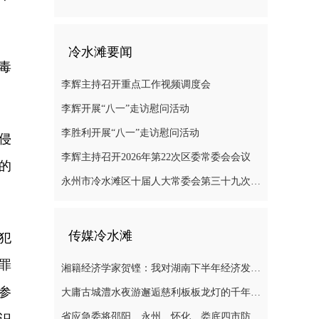
冷水滩要闻
毒
李辉主持召开重点工作视频调度会
李辉开展“八一”走访慰问活动
李胜利开展“八一”走访慰问活动
侵
李辉主持召开2026年第22次区委常委会会议
的
永州市冷水滩区十届人大常委会第三十九次会议召开
传媒冷水滩
犯
罪
湘籍经济学家贺铿：我对湖南下半年经济发展有信心
参
大庸古城澧水夜游邂逅慈利板板龙灯的千年浪漫
省应急委将邵阳、永州、怀化、娄底四市防汛抗灾应急响应提升至三级