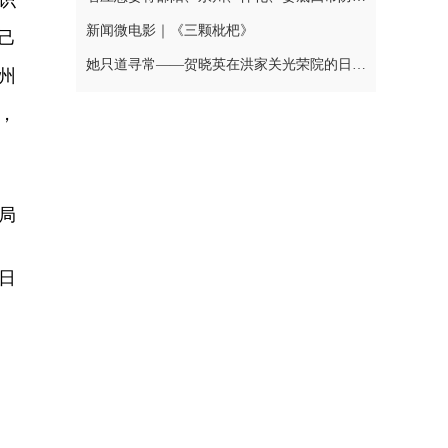
识
新闻微电影｜《三颗枇杷》
己
她只道寻常——贺晓英在洪家关光荣院的日与夜
州
，
局
7日