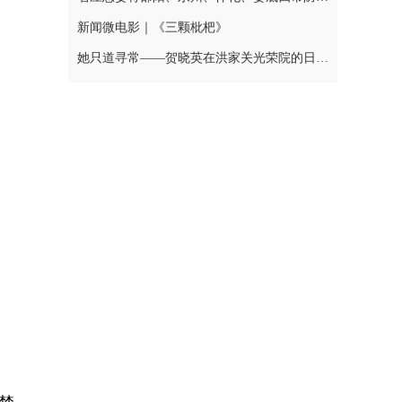
新闻微电影｜《三颗枇杷》
她只道寻常——贺晓英在洪家关光荣院的日与夜