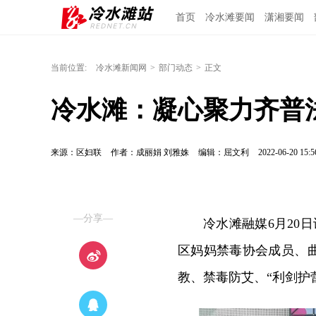
首页
冷水滩要闻
潇湘要闻
当前位置:
冷水滩新闻网
>
部门动态
>
正文
冷水滩：凝心聚力齐普法
来源：区妇联
作者：成丽娟 刘雅姝
编辑：屈文利
2022-06-20 15:5
—分享—
冷水滩融媒6月20
区妈妈禁毒协会成员、曲
教、禁毒防艾、“利剑护