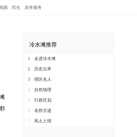
视频
民生
政务服务
冷水滩推荐
1
走进冷水滩
2
历史沿革
3
辖区名人
4
自然地理
滩
5
行政区划
邪
6
名胜古迹
7
风土人情