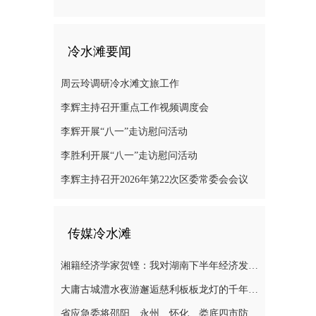
冷水滩要闻
周云玲调研冷水滩文旅工作
李辉主持召开重点工作视频调度会
李辉开展“八一”走访慰问活动
李胜利开展“八一”走访慰问活动
李辉主持召开2026年第22次区委常委会会议
传媒冷水滩
湘籍经济学家贺铿：我对湖南下半年经济发展有信心
大庸古城澧水夜游邂逅慈利板板龙灯的千年浪漫
省应急委将邵阳、永州、怀化、娄底四市防汛抗灾应急响应提升至三级