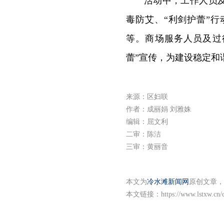
活动中，工作人员
毒防艾、“利剑护蕾”
等。商场服务人员及过
蕾”宣传，为建设稳定和
来源：区妇联
作者：成丽娟 刘雅姝
编辑：屈文利
二审：陈洁
三审：黄丽音
本文为
冷水滩新闻网
原创文章，
本文链接：
https://www.lstxw.cn