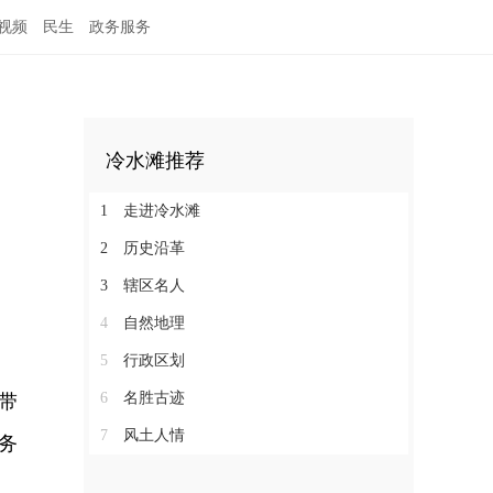
视频
民生
政务服务
冷水滩推荐
1
走进冷水滩
2
历史沿革
3
辖区名人
4
自然地理
5
行政区划
6
名胜古迹
带
7
风土人情
务