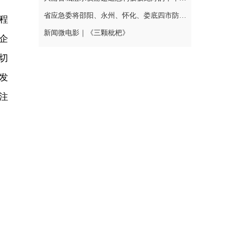
省应急委将邵阳、永州、怀化、娄底四市防汛抗灾应急响应提升至三级
程
新闻微电影｜《三颗枇杷》
企
切
发
注