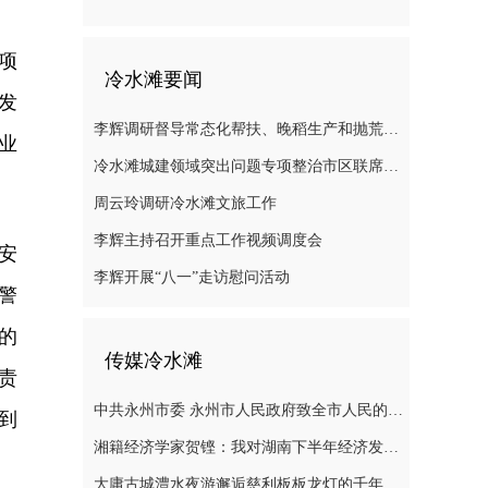
项
冷水滩要闻
发
李辉调研督导常态化帮扶、晚稻生产和抛荒治理等工作
业
冷水滩城建领域突出问题专项整治市区联席会议召开
周云玲调研冷水滩文旅工作
李辉主持召开重点工作视频调度会
安
李辉开展“八一”走访慰问活动
警
的
传媒冷水滩
责
中共永州市委 永州市人民政府致全市人民的感谢信
到
湘籍经济学家贺铿：我对湖南下半年经济发展有信心
大庸古城澧水夜游邂逅慈利板板龙灯的千年浪漫