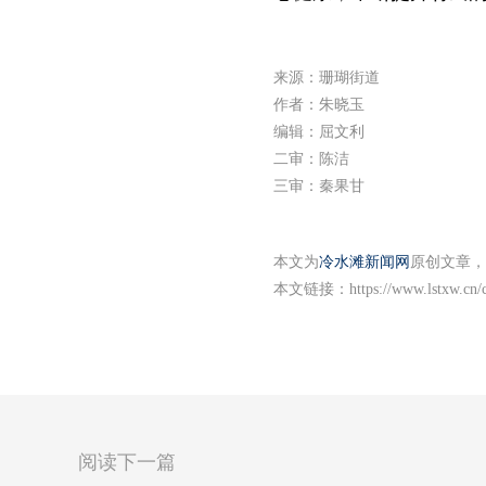
来源：珊瑚街道
作者：朱晓玉
编辑：屈文利
二审：陈洁
三审：秦果甘
本文为
冷水滩新闻网
原创文章，
本文链接：
https://www.lstxw.cn
阅读下一篇