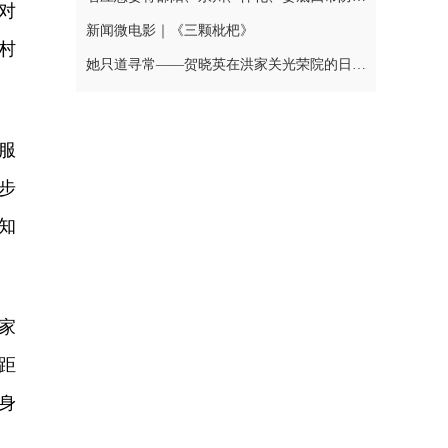
对
新闻微电影｜《三颗枇杷》
村
她只道寻常——贺晓英在洪家关光荣院的日与夜
服
步
知
家
距
身