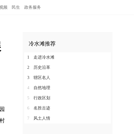
视频
民生
政务服务
展
冷水滩推荐
1
走进冷水滩
2
历史沿革
3
辖区名人
4
自然地理
5
行政区划
6
名胜古迹
园
7
风土人情
村