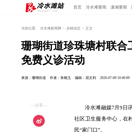
首页
冷水滩要闻
潇湘要闻
当前位置:
冷水滩新闻网
>
乡镇动态
>
正文
珊瑚街道珍珠塘村联合
免费义诊活动
来源：珊瑚街道
作者：朱晓玉
编辑：屈文利
2026-07-09 10:40:09
—分享—
冷水滩融媒7月9日
社区卫生服务中心，在
民“家门口”。