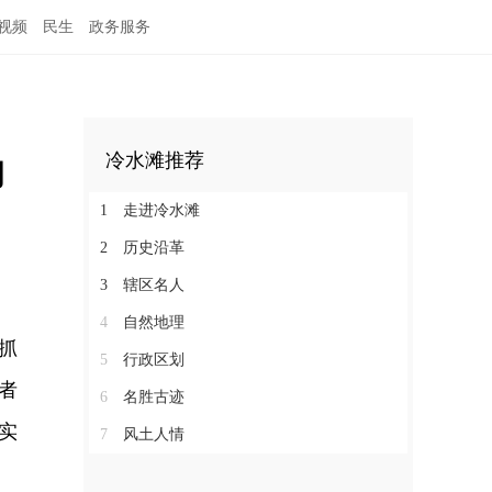
视频
民生
政务服务
动
冷水滩推荐
1
走进冷水滩
2
历史沿革
3
辖区名人
4
自然地理
抓
5
行政区划
者
6
名胜古迹
实
7
风土人情