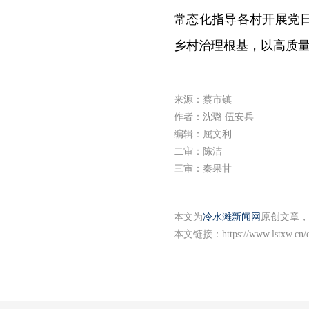
常态化指导各村开展党
乡村治理根基，以高质
来源：蔡市镇
作者：沈璐 伍安兵
编辑：屈文利
二审：陈洁
三审：秦果甘
本文为
冷水滩新闻网
原创文章，
本文链接：
https://www.lstxw.cn