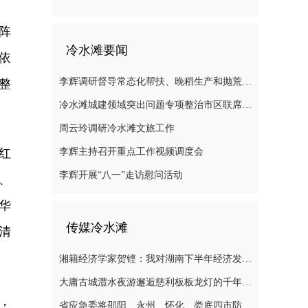
阵
冷水滩要闻
依
李辉调研督导常态化帮扶、晚稻生产和抛荒治理等工作
整
冷水滩城建领域突出问题专项整治市区联席会议召开
周云玲调研冷水滩文旅工作
红
李辉主持召开重点工作视频调度会
李辉开展“八一”走访慰问活动
、
华
传媒冷水滩
清
湘籍经济学家贺铿：我对湖南下半年经济发展有信心
大庸古城澧水夜游邂逅慈利板板龙灯的千年浪漫
，
省应急委将邵阳、永州、怀化、娄底四市防汛抗灾应急响应提升至三级