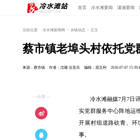
首页
冷水滩要闻
潇湘要闻
当前位置:
冷水滩新闻网
>
乡镇动态
>
正文
蔡市镇老埠头村依托党
来源：蔡市镇
作者：沈璐 伍安兵
编辑：屈文利
2026-07-07 15:39:
—分享—
冷水滩融媒7月7日
实党群服务中心阵地运
开展村组道路砍青、环
事。