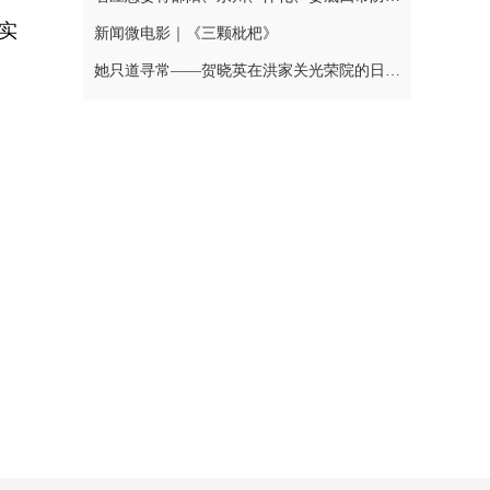
实
新闻微电影｜《三颗枇杷》
她只道寻常——贺晓英在洪家关光荣院的日与夜