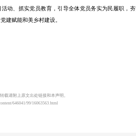
日活动、抓实党员教育，引导全体党员务实为民履职，夯
量党建赋能和美乡村建设。
转载请附上原文出处链接和本声明。
/content/646041/99/16063563.html