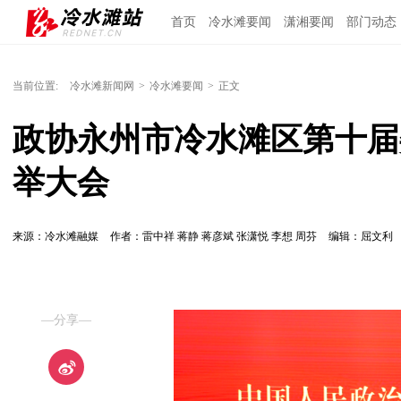
首页
冷水滩要闻
潇湘要闻
部门动态
当前位置:
冷水滩新闻网
>
冷水滩要闻
>
正文
政协永州市冷水滩区第十届
举大会
来源：冷水滩融媒
作者：雷中祥 蒋静 蒋彦斌 张潇悦 李想 周芬
编辑：屈文利
—分享—