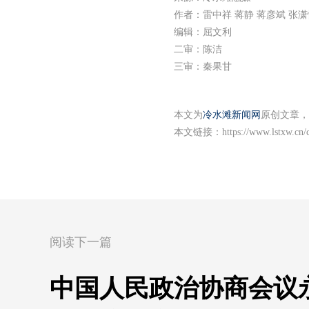
作者：雷中祥 蒋静 蒋彦斌 张潇
编辑：屈文利
二审：陈洁
三审：秦果甘
本文为
冷水滩新闻网
原创文章，
本文链接：
https://www.lstxw.cn
阅读下一篇
中国人民政治协商会议