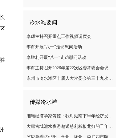
长
冷水滩要闻
区
李辉主持召开重点工作视频调度会
李辉开展“八一”走访慰问活动
李胜利开展“八一”走访慰问活动
胜
李辉主持召开2026年第22次区委常委会会议
永州市冷水滩区十届人大常委会第三十九次会议召开
。
传媒冷水滩
湘籍经济学家贺铿：我对湖南下半年经济发展有信心
大庸古城澧水夜游邂逅慈利板板龙灯的千年浪漫
州
省应急委将邵阳、永州、怀化、娄底四市防汛抗灾应急响应提升至三级