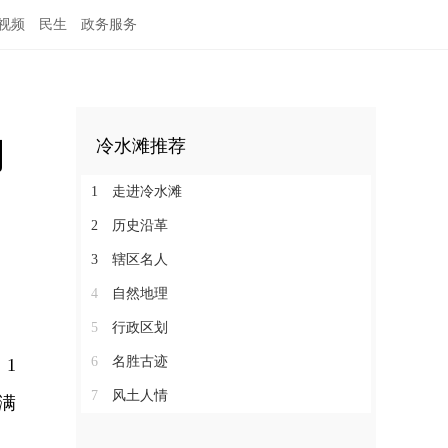
视频
民生
政务服务
闭
冷水滩推荐
1
走进冷水滩
2
历史沿革
3
辖区名人
4
自然地理
5
行政区划
6
名胜古迹
）1
7
风土人情
满