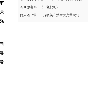
市
新闻微电影｜《三颗枇杷》
决
她只道寻常——贺晓英在洪家关光荣院的日与夜
况
同
展
发