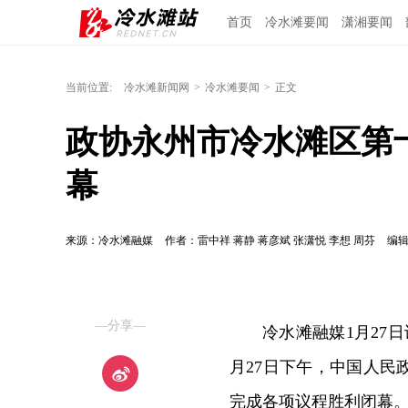
首页
冷水滩要闻
潇湘要闻
当前位置:
冷水滩新闻网
>
冷水滩要闻
>
正文
政协永州市冷水滩区第
幕
来源：冷水滩融媒
作者：雷中祥 蒋静 蒋彦斌 张潇悦 李想 周芬
编
—分享—
冷水滩融媒1月27日
月27日下午，中国人
完成各项议程胜利闭幕