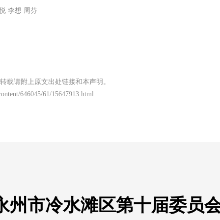
悦 李想 周芬
转载请附上原文出处链接和本声明。
/content/646045/61/15647913.html
永州市冷水滩区第十届委员