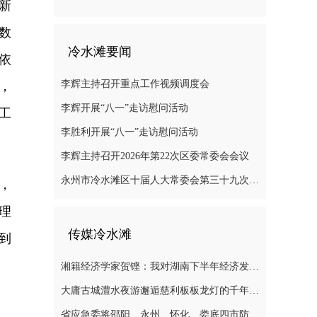
新
数
冷水滩要闻
依
李辉主持召开重点工作视频调度会
，
李辉开展“八一”走访慰问活动
工
李胜利开展“八一”走访慰问活动
李辉主持召开2026年第22次区委常委会会议
永州市冷水滩区十届人大常委会第三十九次会议召开
，
理
传媒冷水滩
到
湘籍经济学家贺铿：我对湖南下半年经济发展有信心
大庸古城澧水夜游邂逅慈利板板龙灯的千年浪漫
省应急委将邵阳、永州、怀化、娄底四市防汛抗灾应急响应提升至三级