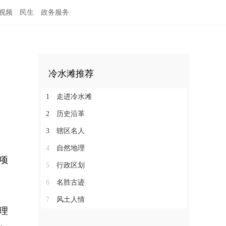
视频
民生
政务服务
冷水滩推荐
1
走进冷水滩
2
历史沿革
3
辖区名人
4
自然地理
项
5
行政区划
6
名胜古迹
7
风土人情
理