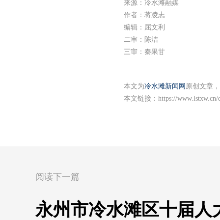
来源：冷水滩融媒
作者：蒋凌志
编辑：屈文利
二审：陈洁
三审：秦果甘
本文为
冷水滩新闻网
原创文章，
本文链接：
https://www.lstxw.cn
阅读下一篇
永州市冷水滩区十届人