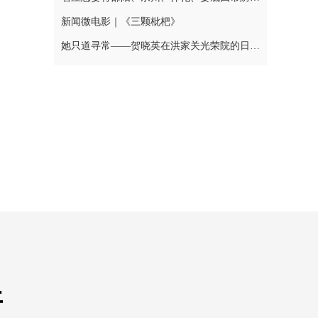
新闻微电影｜《三颗枇杷》
她只道寻常——贺晓英在洪家关光荣院的日与夜
开