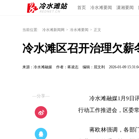
首页
冷水滩要闻
潇湘要闻
当前位置:
冷水滩新闻网
>
冷水滩要闻
>
正文
冷水滩区召开治理欠薪
来源：冷水滩融媒
作者：蒋凌志
编辑：屈文利
2026-01-09 15:31:0
—分享—
冷水滩融媒1月9日
行动工作推进会，区委
蒋欧林强调，各部