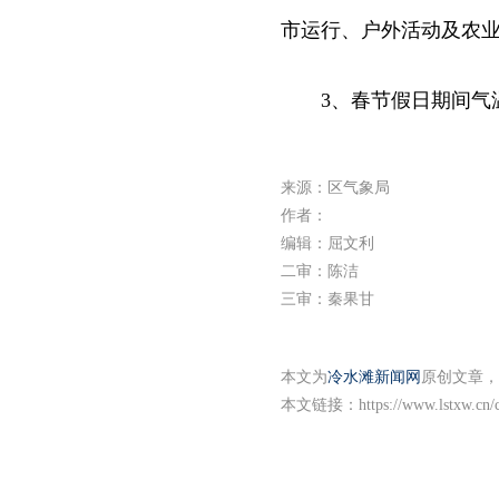
市运行、户外活动及农
3、春节假日期间气
来源：区气象局
作者：
编辑：屈文利
二审：陈洁
三审：秦果甘
本文为
冷水滩新闻网
原创文章，
本文链接：
https://www.lstxw.cn