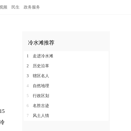
视频
民生
政务服务
冷水滩推荐
1
走进冷水滩
2
历史沿革
3
辖区名人
4
自然地理
5
行政区划
6
名胜古迹
5
7
风土人情
冷