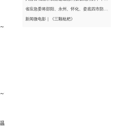
省应急委将邵阳、永州、怀化、娄底四市防汛抗灾应急响应提升至三级
新闻微电影｜《三颗枇杷》
～
～
温