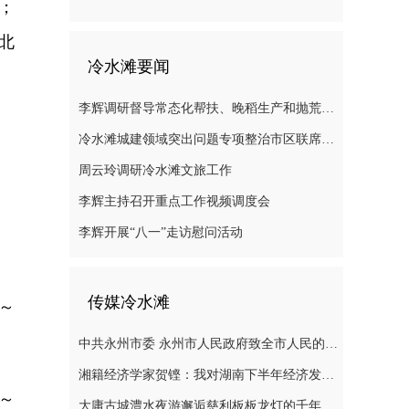
；
北
冷水滩要闻
李辉调研督导常态化帮扶、晚稻生产和抛荒治理等工作
冷水滩城建领域突出问题专项整治市区联席会议召开
周云玲调研冷水滩文旅工作
李辉主持召开重点工作视频调度会
李辉开展“八一”走访慰问活动
传媒冷水滩
～
中共永州市委 永州市人民政府致全市人民的感谢信
湘籍经济学家贺铿：我对湖南下半年经济发展有信心
～
大庸古城澧水夜游邂逅慈利板板龙灯的千年浪漫