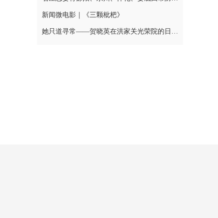
新闻微电影｜《三颗枇杷》
她只道寻常——贺晓英在洪家关光荣院的日与夜