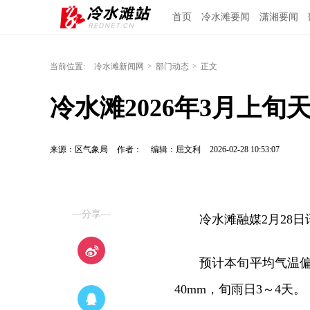
首页
冷水滩要闻
潇湘要闻
当前位置:
冷水滩新闻网
>
部门动态
>
正文
冷水滩2026年3月上旬
来源：区气象局
作者：
编辑：屈文利
2026-02-28 10:53:07
—分享—
冷水滩融媒2月28
预计本旬平均气温偏高
40mm，旬雨日3～4天。