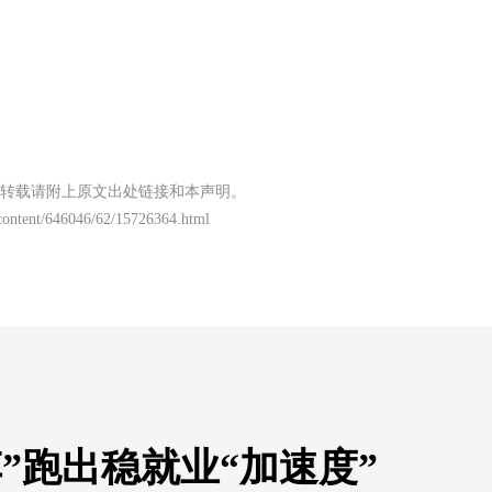
转载请附上原文出处链接和本声明。
/content/646046/62/15726364.html
”跑出稳就业“加速度”