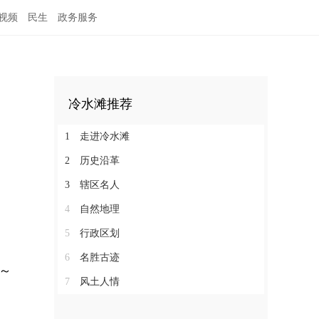
视频
民生
政务服务
冷水滩推荐
1
走进冷水滩
2
历史沿革
3
辖区名人
4
自然地理
5
行政区划
6
名胜古迹
～
7
风土人情