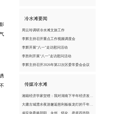
冷水滩要闻
影
周云玲调研冷水滩文旅工作
气
李辉主持召开重点工作视频调度会
李辉开展“八一”走访慰问活动
李胜利开展“八一”走访慰问活动
李辉主持召开2026年第22次区委常委会会议
诱
传媒冷水滩
不
湘籍经济学家贺铿：我对湖南下半年经济发展有信心
大庸古城澧水夜游邂逅慈利板板龙灯的千年浪漫
省应急委将邵阳、永州、怀化、娄底四市防汛抗灾应急响应提升至三级