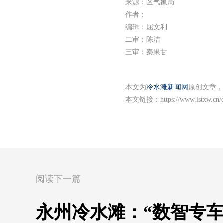
来源：区气象局
作者：
编辑：屈文利
二审：陈洁
三审：秦果甘
本文为
冷水滩新闻网
原创文章，
本文链接：
https://www.lstxw.cn
阅读下一篇
永州冷水滩：“数智专车