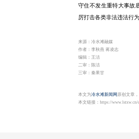
守住不发生重特大事故
厉打击各类非法违法行
来源：冷水滩融媒
作者：李秋燕 蒋凌志
编辑：王洁
二审：陈洁
三审：秦果甘
本文为
冷水滩新闻网
原创文章，
本文链接：
https://www.lstxw.cn