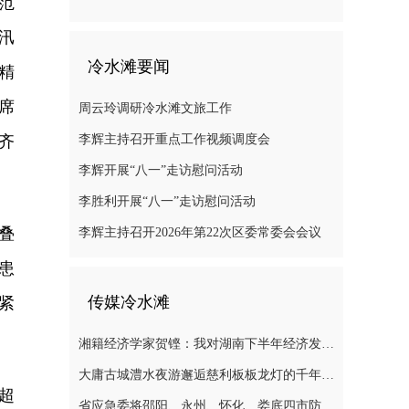
范
汛
冷水滩要闻
精
席
周云玲调研冷水滩文旅工作
齐
李辉主持召开重点工作视频调度会
李辉开展“八一”走访慰问活动
李胜利开展“八一”走访慰问活动
叠
李辉主持召开2026年第22次区委常委会会议
患
传媒冷水滩
紧
湘籍经济学家贺铿：我对湖南下半年经济发展有信心
大庸古城澧水夜游邂逅慈利板板龙灯的千年浪漫
超
省应急委将邵阳、永州、怀化、娄底四市防汛抗灾应急响应提升至三级