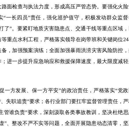
大路面检查与执法力度，形成高压严管态势。要强化火险
实“一长四员”责任，强化巡护值守，积极发动群众监督
、打了”。要紧盯地质灾害隐患点、交通干线等重点区域，
防等重点水利工程，严格落实领导在岗带班和关键岗位24
装备，加强预案演练；全面加强暴雨洪涝灾害风险防控，
作；进一步提升应急响应和救援保障速度，最大限度减轻
“促一方发展、保一方平安”的政治责任，严格落实“党政
管、失职追责”要求；各行业部门要扛牢监督管理责任，严
谁主管谁负责”要求，深刻汲取各类事故教训，坚决杜绝思
软虚”、整改不严不实等问题，全面开展隐患动态清零，坚