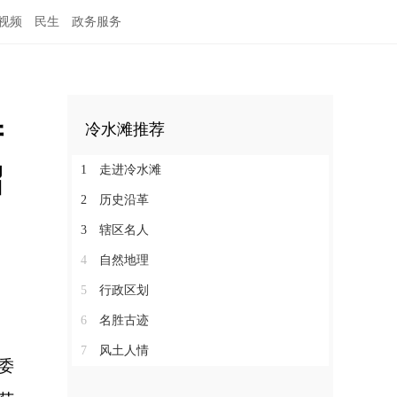
视频
民生
政务服务
产
冷水滩推荐
召
1
走进冷水滩
2
历史沿革
3
辖区名人
4
自然地理
5
行政区划
6
名胜古迹
7
风土人情
委