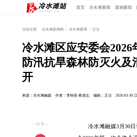
首页
冷水滩要闻
潇湘要闻
当前位置:
冷水滩新闻网
>
冷水滩要闻
>
正文
冷水滩区应安委会202
防汛抗旱森林防灭火及
开
来源：冷水滩融媒
作者：李秋燕 蒋凌志
编辑：王洁
2026-03-30 22
—分享—
冷水滩融媒3月30日