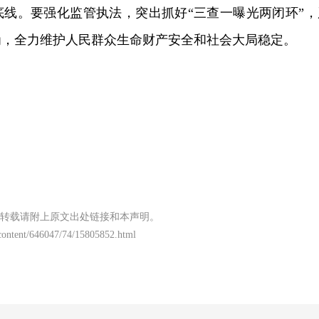
底线。要强化监管执法，突出抓好“三查一曝光两闭环”，
为，全力维护人民群众生命财产安全和社会大局稳定。
转载请附上原文出处链接和本声明。
/content/646047/74/15805852.html