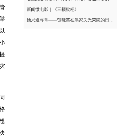
管
新闻微电影｜《三颗枇杷》
举
她只道寻常——贺晓英在洪家关光荣院的日与夜
以
小
提
灾
同
格
想
决