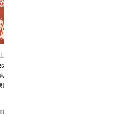
土
劣
真
别
别