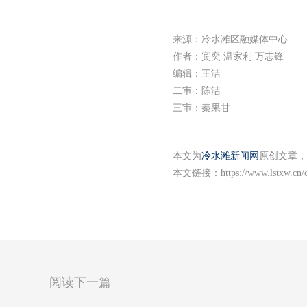
来源：冷水滩区融媒体中心
作者：宾奕 温家利 万志锋
编辑：王洁
二审：陈洁
三审：秦果甘
本文为
冷水滩新闻网
原创文章，
本文链接：
https://www.lstxw.cn
阅读下一篇