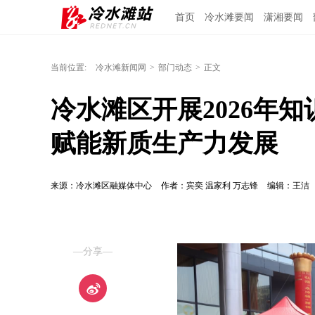
首页
冷水滩要闻
潇湘要闻
当前位置:
冷水滩新闻网
>
部门动态
>
正文
冷水滩区开展2026年
赋能新质生产力发展
来源：冷水滩区融媒体中心
作者：宾奕 温家利 万志锋
编辑：王洁
—分享—