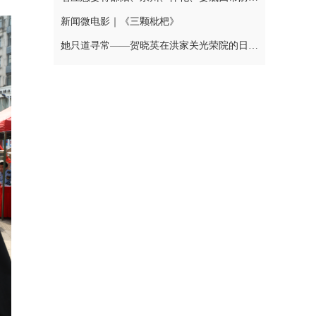
新闻微电影｜《三颗枇杷》
她只道寻常——贺晓英在洪家关光荣院的日与夜