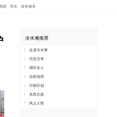
视频
民生
政务服务
护
冷水滩推荐
1
走进冷水滩
2
历史沿革
3
辖区名人
4
自然地理
5
行政区划
6
名胜古迹
7
风土人情