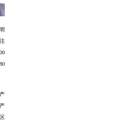
明
注
0
0
产
产
区