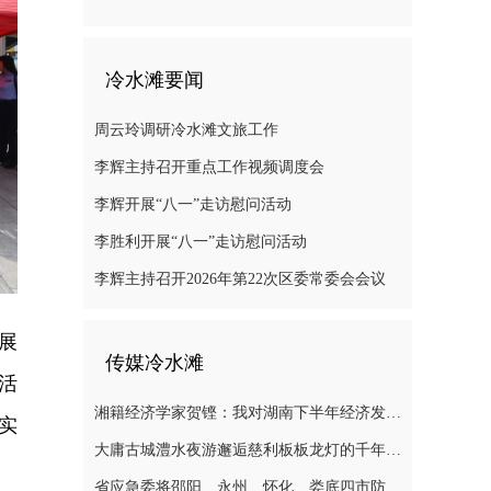
冷水滩要闻
周云玲调研冷水滩文旅工作
李辉主持召开重点工作视频调度会
李辉开展“八一”走访慰问活动
李胜利开展“八一”走访慰问活动
李辉主持召开2026年第22次区委常委会会议
展
传媒冷水滩
活
湘籍经济学家贺铿：我对湖南下半年经济发展有信心
实
大庸古城澧水夜游邂逅慈利板板龙灯的千年浪漫
省应急委将邵阳、永州、怀化、娄底四市防汛抗灾应急响应提升至三级