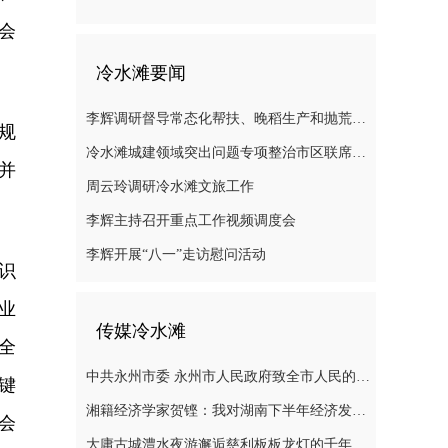
会
冷水滩要闻
李辉调研督导常态化帮扶、晚稻生产和抛荒治理等工作
规
冷水滩城建领域突出问题专项整治市区联席会议召开
并
周云玲调研冷水滩文旅工作
李辉主持召开重点工作视频调度会
李辉开展“八一”走访慰问活动
识
业
传媒冷水滩
全
中共永州市委 永州市人民政府致全市人民的感谢信
键
湘籍经济学家贺铿：我对湖南下半年经济发展有信心
会
大庸古城澧水夜游邂逅慈利板板龙灯的千年浪漫