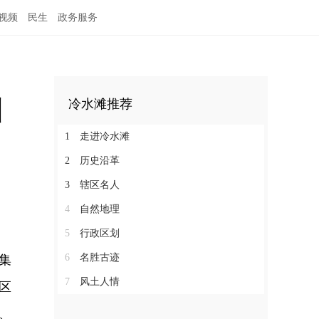
视频
民生
政务服务
训
冷水滩推荐
1
走进冷水滩
2
历史沿革
3
辖区名人
4
自然地理
5
行政区划
6
名胜古迹
集
7
风土人情
区
、