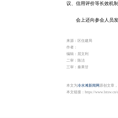
议、信用评价等长效机
会上还向参会人员
来源：区住建局
作者：
编辑：屈文利
二审：陈洁
三审：秦果甘
本文为
冷水滩新闻网
原创文章，
本文链接：
https://www.lstxw.cn