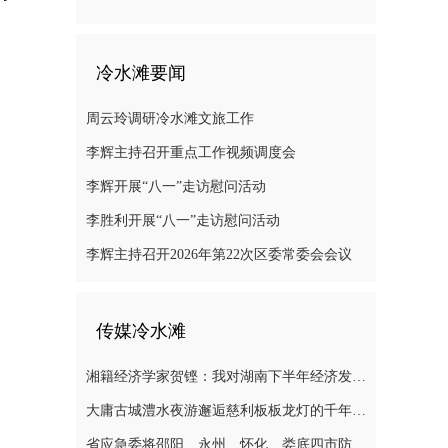
冷水滩要闻
周云玲调研冷水滩文旅工作
李辉主持召开重点工作视频调度会
李辉开展“八一”走访慰问活动
李胜利开展“八一”走访慰问活动
李辉主持召开2026年第22次区委常委会会议
传媒冷水滩
湘籍经济学家贺铿：我对湖南下半年经济发展有信心
大庸古城澧水夜游邂逅慈利板板龙灯的千年浪漫
省应急委将邵阳、永州、怀化、娄底四市防汛抗灾应急响应提升至三级