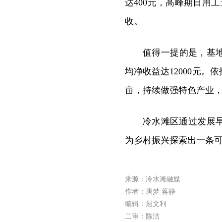
达400元，高峰期日用
收。
值得一提的是，基地
均净收益达12000元。
亩，持续做强特色产业
冷水滩区通过发展
为乡村振兴探索出一条
来源：冷水滩融媒
作者：唐梦 蒋静
编辑：屈文利
二审：陈洁