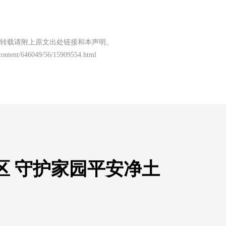
转载请附上原文出处链接和本声明。
/content/646049/56/15909554.html
区 守护家园平安净土