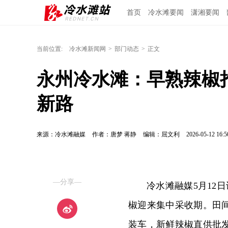
首页
冷水滩要闻
潇湘要闻
当前位置:
冷水滩新闻网
>
部门动态
>
正文
永州冷水滩：早熟辣椒抢
新路
来源：冷水滩融媒
作者：唐梦 蒋静
编辑：屈文利
2026-05-12 16:5
—分享—
冷水滩融媒5月12
椒迎来集中采收期。田
装车，新鲜辣椒直供批