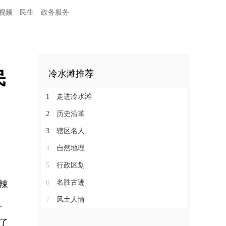
视频
民生
政务服务
民
冷水滩推荐
1
走进冷水滩
2
历史沿革
3
辖区名人
4
自然地理
5
行政区划
6
名胜古迹
辣
7
风土人情
、
了