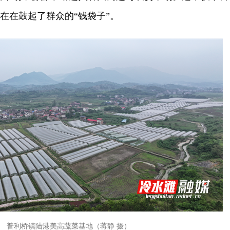
实在在鼓起了群众的“钱袋子”。
普利桥镇陆港美高蔬菜基地（蒋静 摄）