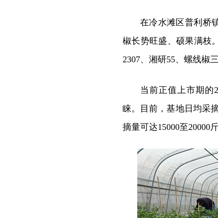
在冷水滩区普利桥
椒长势旺盛、硕果满枝。
2307、湘研55、螺线
当前正值上市期的
睐。目前，基地日均采摘
摘量可达15000至200