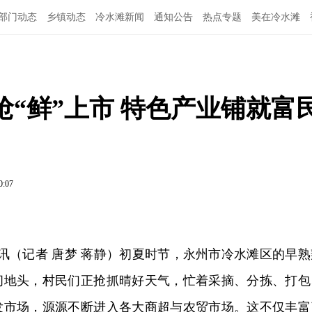
部门动态
乡镇动态
冷水滩新闻
通知公告
热点专题
美在冷水滩
“鲜”上市 特色产业铺就富
0:07
日讯（记者 唐梦 蒋静）初夏时节，永州市冷水滩区的早熟
间地头，村民们正抢抓晴好天气，忙着采摘、分拣、打包
发市场，源源不断进入各大商超与农贸市场。这不仅丰富