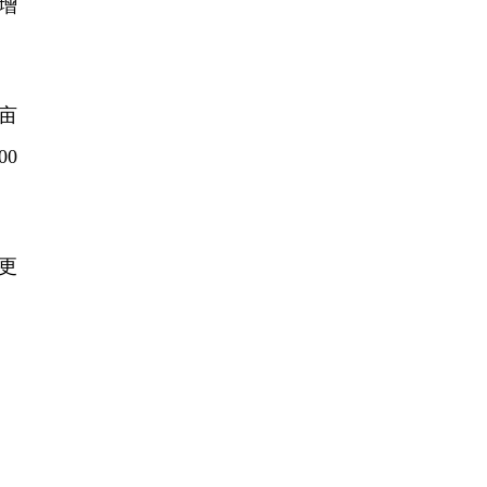
增
亩
0
更