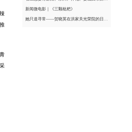
新闻微电影｜《三颗枇杷》
辣
她只道寻常——贺晓英在洪家关光荣院的日与夜
推
青
采