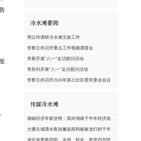
告
冷水滩要闻
周云玲调研冷水滩文旅工作
李辉主持召开重点工作视频调度会
李辉开展“八一”走访慰问活动
至
李胜利开展“八一”走访慰问活动
李辉主持召开2026年第22次区委常委会会议
传媒冷水滩
、
湘籍经济学家贺铿：我对湖南下半年经济发展有信心
大庸古城澧水夜游邂逅慈利板板龙灯的千年浪漫
省应急委将邵阳、永州、怀化、娄底四市防汛抗灾应急响应提升至三级