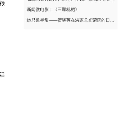
秩
新闻微电影｜《三颗枇杷》
她只道寻常——贺晓英在洪家关光荣院的日与夜
活