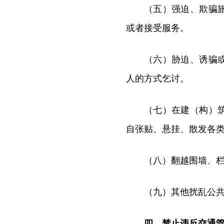
（五）强迫、欺骗
或者接受服务。
（六）胁迫、诱骗
人的方式乞讨。
（七）在建（构）
自张贴、悬挂、散发各
（八）翻越围墙、
（九）其他扰乱公
四、禁止违反交通