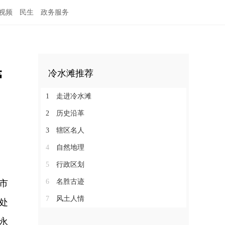
视频
民生
政务服务
管
冷水滩推荐
1
走进冷水滩
2
历史沿革
3
辖区名人
4
自然地理
5
行政区划
6
名胜古迹
市
7
风土人情
处
永