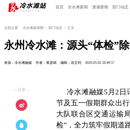
首页
冷水滩要闻
潇湘要闻
部门动态
当前位置:
冷水滩新闻网
>
部门动态
>
正文
永州冷水滩：源头“体检”除
来源：冷水滩融媒
作者：蒋彦斌
编辑：屈文利
2026-05-02 20:49:57
—分享—
冷水滩融媒5月2日
节及五一假期群众出行
大队联合区交通运输局
检”，全力筑牢假期道