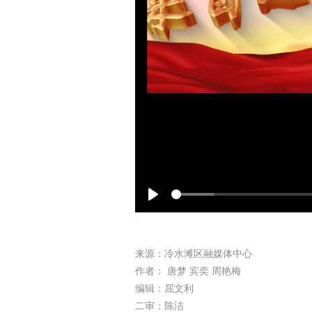
Play
来源：冷水滩区融媒体中心
作者： 唐梦 宾奕 周艳梅
编辑：屈文利
二审：陈洁