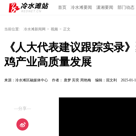
首页
冷水滩要闻
潇湘要闻
部门动态
当前位置:
冷水滩新闻网
>
视频
>
正文
《人大代表建议跟踪实录》
鸡产业高质量发展
来源：冷水滩区融媒体中心
作者： 唐梦 宾奕 周艳梅
编辑：屈文利
2025-01-1
—分享—