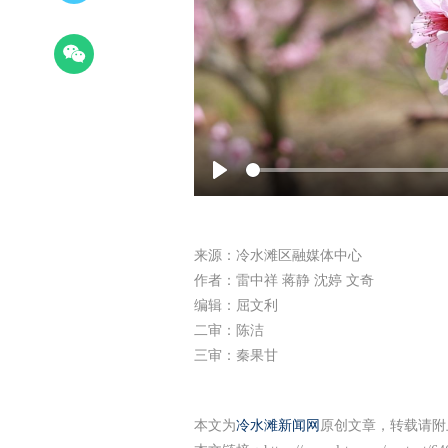
Play
来源：冷水滩区融媒体中心
作者：雷中祥 蒋静 沈婷 文奇
编辑：屈文利
二审：陈洁
三审：秦果甘
本文为
冷水滩新闻网
原创文章，转载请附