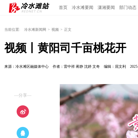
首页
冷水滩要闻
潇湘要闻
部门动态
当前位置:
冷水滩新闻网
>
视频
>
正文
视频丨黄阳司千亩桃花开
来源：冷水滩区融媒体中心
作者：雷中祥 蒋静 沈婷 文奇
编辑：屈文利
2025
—分享—