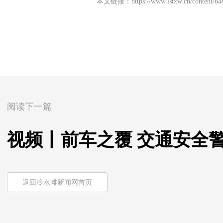
本文链接：
https://www.lstxw.cn/content/6
阅读下一篇
视频丨前车之覆 交通安全
返回冷水滩新闻网首页