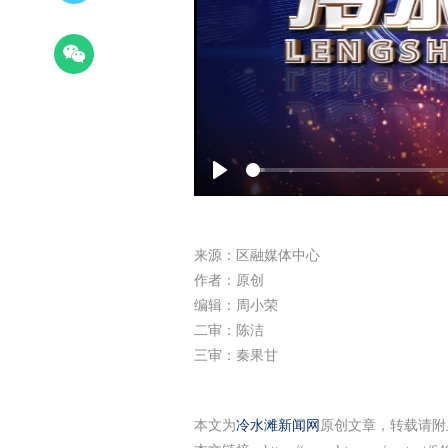
Play
来源：区融媒体中心
作者：原创
编辑：周小荣
二审：陈洁
三审：秦果甘
本文为
冷水滩新闻网
原创文章，转载请附