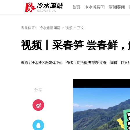
首页
冷水滩要闻
潇湘要闻
当前位置:
冷水滩新闻网
>
视频
>
正文
视频丨采春笋 尝春鲜，
来源：冷水滩区融媒体中心
作者：周艳梅 曹慧璎 文奇
编辑：屈文
—分享—