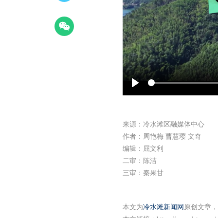
Play
来源：冷水滩区融媒体中心
作者：周艳梅 曹慧璎 文奇
编辑：屈文利
二审：陈洁
三审：秦果甘
本文为
冷水滩新闻网
原创文章，