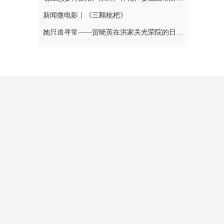
新闻微电影｜《三颗枇杷》
她只道寻常——贺晓英在洪家关光荣院的日与夜