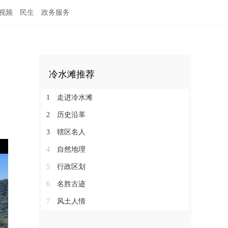
视频
民生
政务服务
冷水滩推荐
1
走进冷水滩
2
历史沿革
3
辖区名人
4
自然地理
5
行政区划
6
名胜古迹
7
风土人情