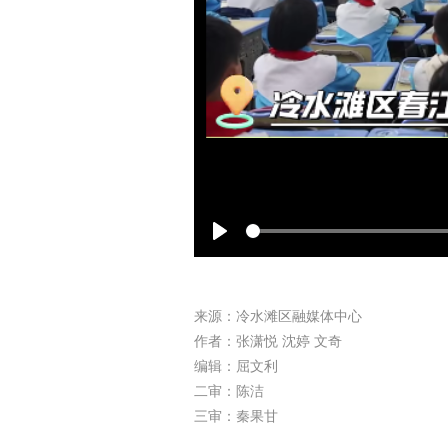
Play
来源：冷水滩区融媒体中心
作者：张潇悦 沈婷 文奇
编辑：屈文利
二审：陈洁
三审：秦果甘