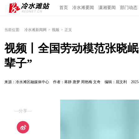
首页
冷水滩要闻
潇湘要闻
部门动态
当前位置:
冷水滩新闻网
>
视频
>
正文
视频丨全国劳动模范张晓岷
辈子”
来源：冷水滩区融媒体中心
作者：蒋静 唐梦 周艳梅 文奇
编辑：屈文利
2025
—分享—