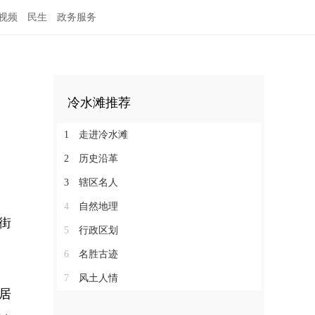
视频
民生
政务服务
冷水滩推荐
1
走进冷水滩
2
历史沿革
3
辖区名人
4
自然地理
桐街
5
行政区划
6
名胜古迹
7
风土人情
居