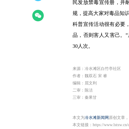
民发放禁毒宣传册，并
规，提高大家对毒品知
科普宣传活动很有必要
品，否则害人又害己。”
30人次。
来源：冷水滩区白竹亭社区
作者：魏双石 宋 睿
编辑：屈文利
二审：陈洁
三审：秦果甘
本文为
冷水滩新闻网
原创文章，
本文链接：
https://www.lstxw.cn