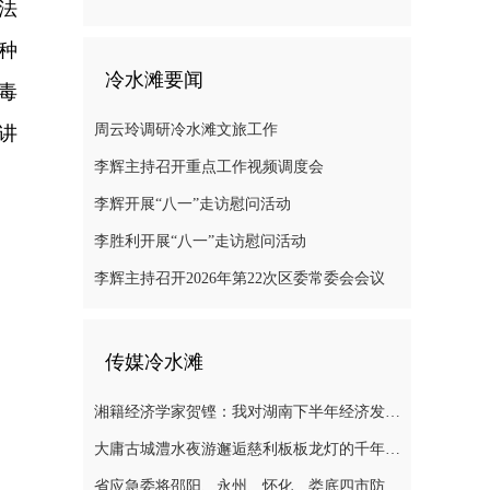
法
种
冷水滩要闻
毒
周云玲调研冷水滩文旅工作
讲
李辉主持召开重点工作视频调度会
李辉开展“八一”走访慰问活动
李胜利开展“八一”走访慰问活动
李辉主持召开2026年第22次区委常委会会议
传媒冷水滩
湘籍经济学家贺铿：我对湖南下半年经济发展有信心
大庸古城澧水夜游邂逅慈利板板龙灯的千年浪漫
省应急委将邵阳、永州、怀化、娄底四市防汛抗灾应急响应提升至三级