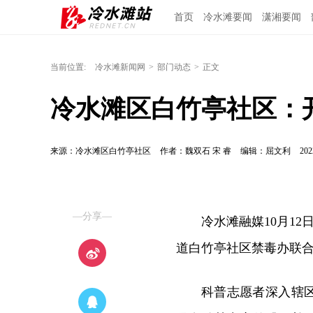
首页
冷水滩要闻
潇湘要闻
当前位置:
冷水滩新闻网
>
部门动态
>
正文
冷水滩区白竹亭社区：
来源：冷水滩区白竹亭社区
作者：魏双石 宋 睿
编辑：屈文利
202
—分享—
冷水滩融媒10月12
道白竹亭社区禁毒办联
科普志愿者深入辖