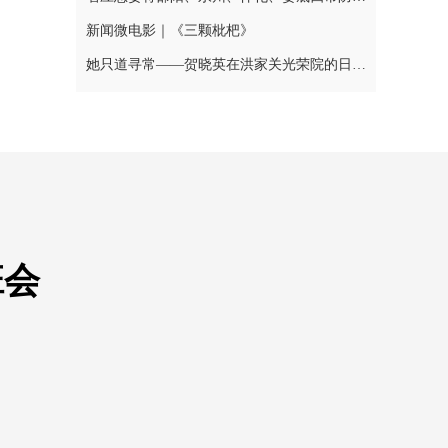
新闻微电影｜《三颗枇杷》
她只道寻常——贺晓英在洪家关光荣院的日与夜
班会