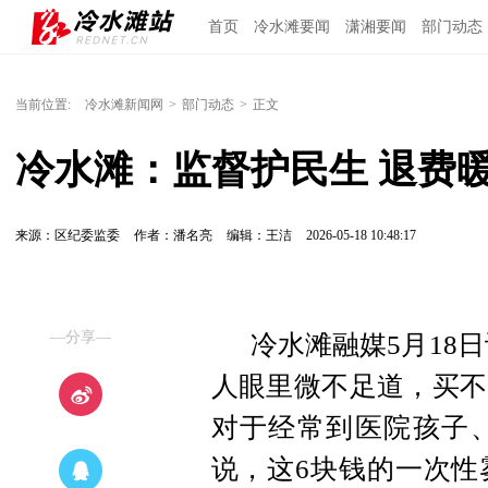
首页
冷水滩要闻
潇湘要闻
部门动态
当前位置:
冷水滩新闻网
>
部门动态
>
正文
冷水滩：监督护民生 退费
来源：区纪委监委
作者：潘名亮
编辑：王洁
2026-05-18 10:48:17
—分享—
冷水滩融媒5月18
人眼里微不足道，买不
对于经常到医院孩子
说，这6块钱的一次性