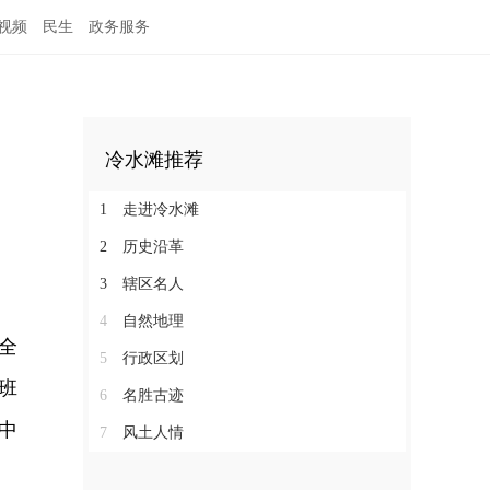
视频
民生
政务服务
冷水滩推荐
1
走进冷水滩
2
历史沿革
3
辖区名人
4
自然地理
全
5
行政区划
班
6
名胜古迹
中
7
风土人情