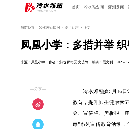
首页
冷水滩要闻
潇湘要闻
当前位置:
冷水滩新闻网
>
部门动态
>
正文
凤凰小学：多措并举 
来源：凤凰小学
作者：朱杰 罗柏元 文琼锋
编辑：屈文利
2026-05-
—分享—
冷水滩融媒5月16
教育，提升师生健康素养
会、宣传栏、黑板报、电
毒”系列宣传教育活动，