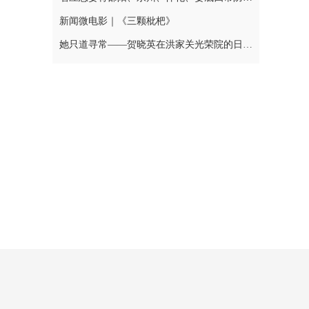
新闻微电影｜《三颗枇杷》
她只道寻常——贺晓英在洪家关光荣院的日与夜