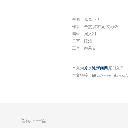
来源：凤凰小学
作者：朱杰 罗柏元 文琼锋
编辑：屈文利
二审：陈洁
三审：秦果甘
本文为
冷水滩新闻网
原创文章，
本文链接：
https://www.lstxw.cn
阅读下一篇