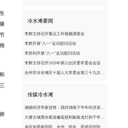
生
冷水滩要闻
康
李辉主持召开重点工作视频调度会
节
李辉开展“八一”走访慰问活动
用
李胜利开展“八一”走访慰问活动
李辉主持召开2026年第22次区委常委会会议
永州市冷水滩区十届人大常委会第三十九次会议召开
和
三
传媒冷水滩
湘籍经济学家贺铿：我对湖南下半年经济发展有信心
师
大庸古城澧水夜游邂逅慈利板板龙灯的千年浪漫
省应急委将邵阳、永州、怀化、娄底四市防汛抗灾应急响应提升至三级