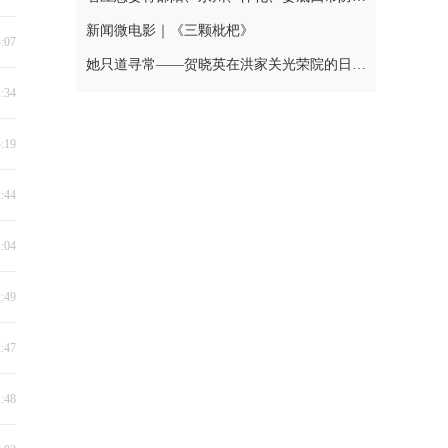
新闻微电影｜《三颗枇杷》
4:07
她只道寻常——贺晓英在洪家关光荣院的日与夜
1:34
4:19
2:44
1:04
2:49
2:47
1:48