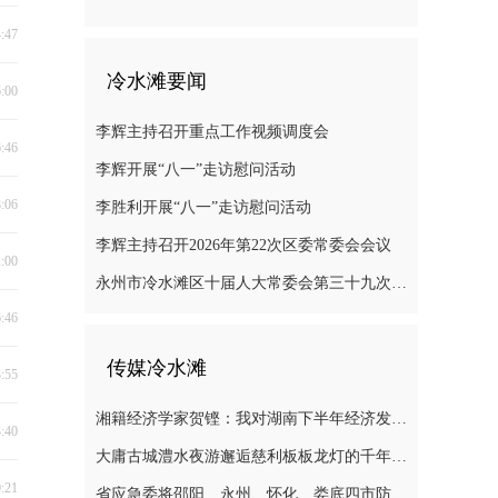
4:47
冷水滩要闻
6:00
李辉主持召开重点工作视频调度会
6:46
李辉开展“八一”走访慰问活动
8:06
李胜利开展“八一”走访慰问活动
李辉主持召开2026年第22次区委常委会会议
2:00
永州市冷水滩区十届人大常委会第三十九次会议召开
6:46
传媒冷水滩
3:55
湘籍经济学家贺铿：我对湖南下半年经济发展有信心
3:40
大庸古城澧水夜游邂逅慈利板板龙灯的千年浪漫
0:21
省应急委将邵阳、永州、怀化、娄底四市防汛抗灾应急响应提升至三级