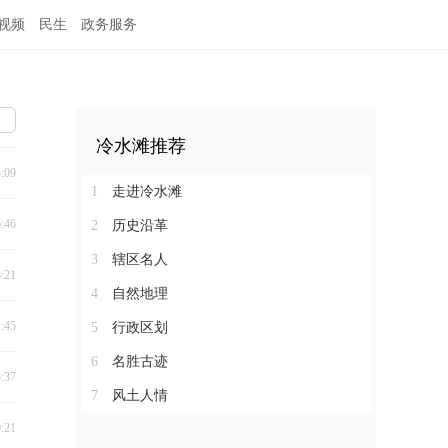
视频
民生
政务服务
冷水滩推荐
5:09
1
走进冷水滩
6:46
2
历史沿革
3
辖区名人
3:21
4
自然地理
2:45
5
行政区划
6
名胜古迹
5:37
7
风土人情
0:21