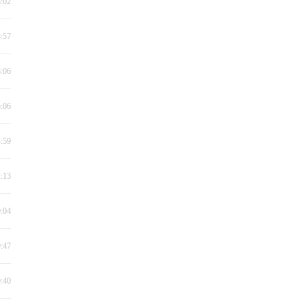
8:02
3:57
8:06
5:06
4:59
2:13
0:04
9:47
0:40