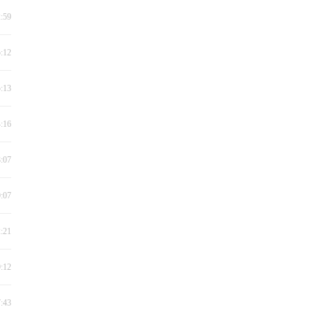
2:59
5:12
5:13
4:16
8:07
0:07
2:21
9:12
7:43