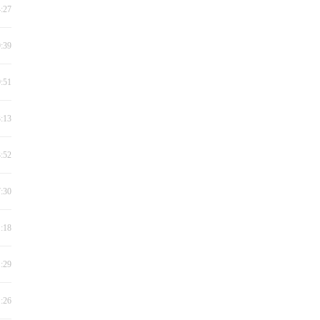
4:27
9:39
9:51
3:13
3:52
7:30
1:18
1:29
1:26